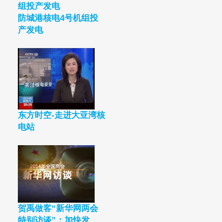
防城港核电4号机组投
产发电
东方时空-走进大亚湾核
电站
贺禹做客“新华网两会
特别访谈”：加快发